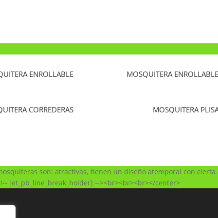
UITERA ENROLLABLE
MOSQUITERA ENROLLABLE 
UITERA CORREDERAS
MOSQUITERA PLIS
osquiteras son: atractivas, tienen un diseño atemporal con cierta
><!-- [et_pb_line_break_holder] --><br><br><br></center>