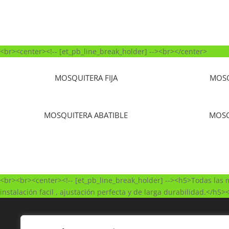
<br><center><!-- [et_pb_line_break_holder] --><br></center>
MOSQUITERA FIJA
MOSQ
MOSQUITERA ABATIBLE
MOSQ
<br><br><center><!-- [et_pb_line_break_holder] --><h5>Todas las m
instalación facil , ajustación perfecta y de larga durabilidad.</h5